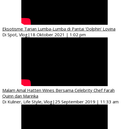
Eksotisme Tarian Lumba-Lumba di Pantai ‘Dolphin’ Lovina
Di Spot, Vlog
|
18 Oktober 2021 | 1:02 pm
Malam Amal Hatten Wines Bersama Celebrity Chef Farah
Quinn dan Marinka
Di Kuliner, Life Style, Vlog
|
25 September 2019 | 11:33 am