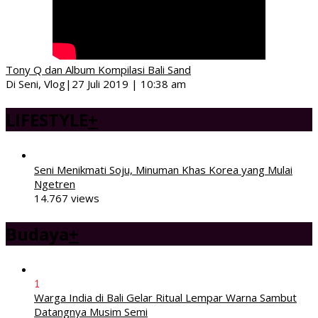
Tony Q dan Album Kompilasi Bali Sand
Di Seni, Vlog
|
27 Juli 2019 | 10:38 am
LIFESTYLE
+
Seni Menikmati Soju, Minuman Khas Korea yang Mulai
Ngetren
14.767 views
Budaya
+
1
Warga India di Bali Gelar Ritual Lempar Warna Sambut
Datangnya Musim Semi