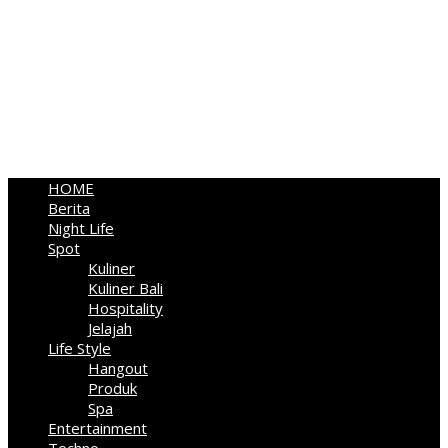
HOME
Berita
Night Life
Spot
Kuliner
Kuliner Bali
Hospitality
Jelajah
Life Style
Hangout
Produk
Spa
Entertainment