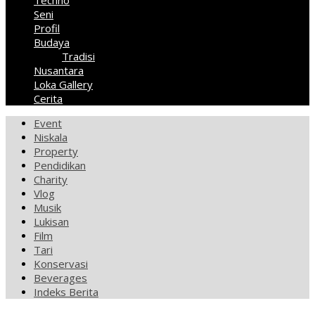
Techno
Seni
Profil
Budaya
Tradisi
Nusantara
Loka Gallery
Cerita
Event
Niskala
Property
Pendidikan
Charity
Vlog
Musik
Lukisan
Film
Tari
Konservasi
Beverages
Indeks Berita