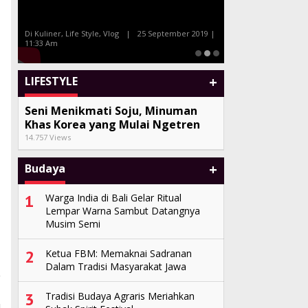
Bersama Celebrity Chef Farah
Tony Q dan Album 
Quinn dan Marinka
Sand
Di Kuliner, Life Style, Vlog
|
25 September 2019 |
11:33 Am
Di Seni, Vlog
|
27 Juli 20
+
LIFESTYLE
Seni Menikmati Soju, Minuman
Khas Korea yang Mulai Ngetren
14.757 Views
+
Budaya
1
Warga India di Bali Gelar Ritual
Lempar Warna Sambut Datangnya
Musim Semi
2
Ketua FBM: Memaknai Sadranan
Dalam Tradisi Masyarakat Jawa
3
Tradisi Budaya Agraris Meriahkan