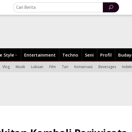
fe Style
Entertainment
Techno
Seni
Profil
Buday
Vlog
Musik
Lukisan
Film
Tari
Konservasi
Beverages
Indek