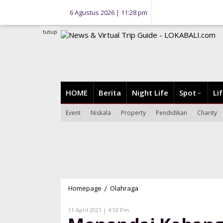
Lewati
6 Agustus 2026 | 11:28 pm
ke
konten
tutup
HOME
Berita
Night Life
Spot
Li
Event
Niskala
Property
Pendidikan
Charity
Homepage
Olahraga
Menandai
/
Kebangkitan
Kembali
Oleh
11 April 2021 | 4:53 Pm
Lokabali
Pariwisata,