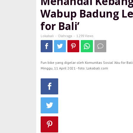
Menandai Kebangk
Wabup
Badung
Wabup Badung Lep
Lepas
Peserta
for Bali’
Fun
Bike
'Aku
Lokabali
Olahraga
-
-
1.299 Views
for
Bali'
Fun bike yang digelar oleh Komunitas Sosial 'Aku for Bal
Minggu, 11 April 2021 - foto: Lokabali.com