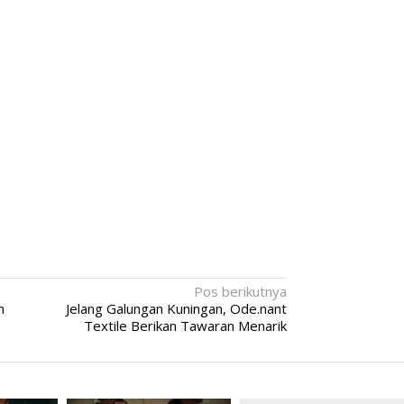
Kompilasi Bali
Eksotisme Tarian Lumba-Lumba di
Pantai ‘Dolphin’ Lovina
19 | 10:38 Am
Di Spot, Vlog
|
18 Oktober 2021 | 1:02 Pm
Pos berikutnya
n
Jelang Galungan Kuningan, Ode.nant
Textile Berikan Tawaran Menarik