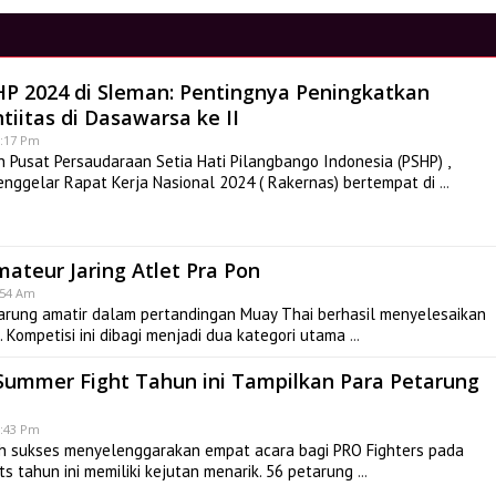
HP 2024 di Sleman: Pentingnya Peningkatkan
tiitas di Dasawarsa ke II
0:17 Pm
Pusat Persaudaraan Setia Hati Pilangbango Indonesia (PSHP) ,
enggelar Rapat Kerja Nasional 2024 ( Rakernas) bertempat di
ateur Jaring Atlet Pra Pon
0:54 Am
rung amatir dalam pertandingan Muay Thai berhasil menyelesaikan
. Kompetisi ini dibagi menjadi dua kategori utama
, Summer Fight Tahun ini Tampilkan Para Petarung
1:43 Pm
h sukses menyelenggarakan empat acara bagi PRO Fighters pada
ts tahun ini memiliki kejutan menarik. 56 petarung