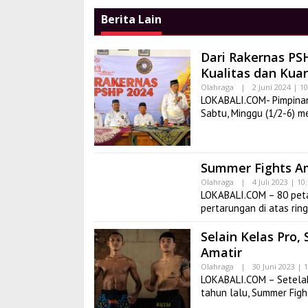
Berita Lain
Dari Rakernas PS
Kualitas dan Kuan
Olahraga
|
2 Juni 2024 | 1
LOKABALI.COM- Pimpinan 
Sabtu, Minggu (1/2-6) m
Summer Fights Am
Olahraga
|
4 Juli 2023 | 1
LOKABALI.COM – 80 peta
pertarungan di atas ring
Selain Kelas Pro
Amatir
Olahraga
|
30 Juni 2023 | 
LOKABALI.COM – Setela
tahun lalu, Summer Figh