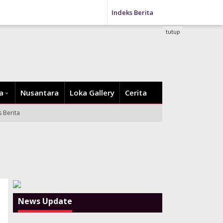
Indeks Berita
tutup
a
Nusantara
Loka Gallery
Cerita
s Berita
News Update