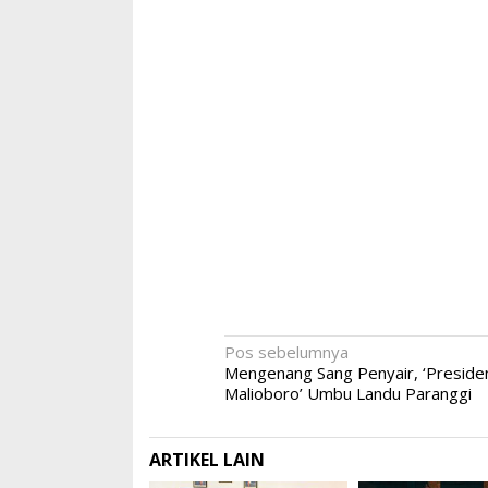
Tony Q dan Album 
Sand
Di Seni, Vlog
|
27 Juli 20
Navigasi
Pos sebelumnya
Mengenang Sang Penyair, ‘Preside
pos
Malioboro’ Umbu Landu Paranggi
ARTIKEL LAIN