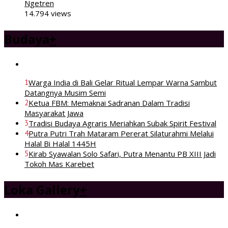
Ngetren
14.794 views
Budaya
+
1
Warga India di Bali Gelar Ritual Lempar Warna Sambut
Datangnya Musim Semi
2
Ketua FBM: Memaknai Sadranan Dalam Tradisi
Masyarakat Jawa
3
Tradisi Budaya Agraris Meriahkan Subak Spirit Festival
4
Putra Putri Trah Mataram Pererat Silaturahmi Melalui
Halal Bi Halal 1445H
5
Kirab Syawalan Solo Safari, Putra Menantu PB XIII Jadi
Tokoh Mas Karebet
Loka Gallery
+