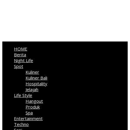
HOME
Berita
Night Life
Spot
Kuliner
Kuliner Bali
Hospitality
Jelajah
Life Style
Hangout
Produk
Spa
Entertainment
Techno