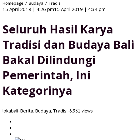
Seluruh
Homepage
Budaya
Tradisi
/
/
Hasil
oleh
15 April 2019 | 4:26 pm
15 April 2019 | 4:34 pm
Karya
lokabali
Tradisi
dan
Seluruh Hasil Karya
Budaya
Bali
Tradisi dan Budaya Bali
Bakal
Dilindungi
Pemerintah,
Bakal Dilindungi
Ini
Kategorinya
Pemerintah, Ini
Kategorinya
lokabali
Berita
Budaya
Tradisi
-
,
,
-
6.951 views