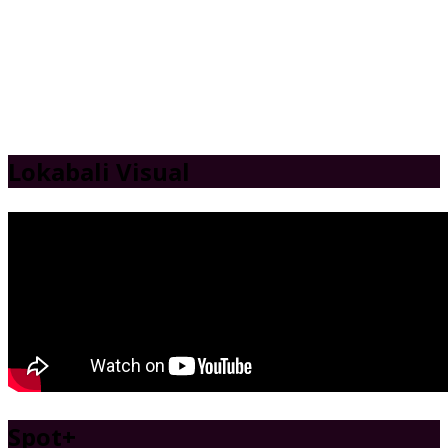
Lokabali Visual
Spot
+