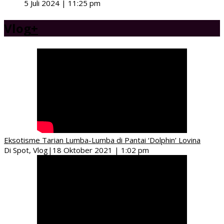
5 Juli 2024 | 11:25 pm
Vlog
+
Eksotisme Tarian Lumba-Lumba di Pantai ‘Dolphin’ Lovina
Di Spot, Vlog
|
18 Oktober 2021 | 1:02 pm