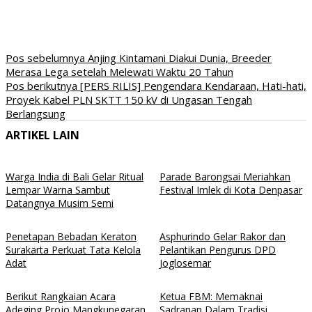
Navigasi
Pos sebelumnya
Anjing Kintamani Diakui Dunia, Breeder
Merasa Lega setelah Melewati Waktu 20 Tahun
pos
Pos berikutnya
[PERS RILIS] Pengendara Kendaraan, Hati-hati,
Proyek Kabel PLN SKTT 150 kV di Ungasan Tengah
Berlangsung
ARTIKEL LAIN
Warga India di Bali Gelar Ritual
Parade Barongsai Meriahkan
Lempar Warna Sambut
Festival Imlek di Kota Denpasar
Datangnya Musim Semi
Penetapan Bebadan Keraton
Asphurindo Gelar Rakor dan
Surakarta Perkuat Tata Kelola
Pelantikan Pengurus DPD
Adat
Joglosemar
Berikut Rangkaian Acara
Ketua FBM: Memaknai
Adeging Projo Mangkunegaran
Sadranan Dalam Tradisi