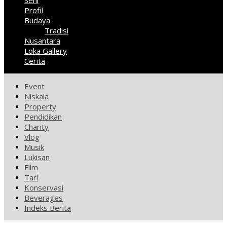
Seni
Profil
Budaya
Tradisi
Nusantara
Loka Gallery
Cerita
Event
Niskala
Property
Pendidikan
Charity
Vlog
Musik
Lukisan
Film
Tari
Konservasi
Beverages
Indeks Berita