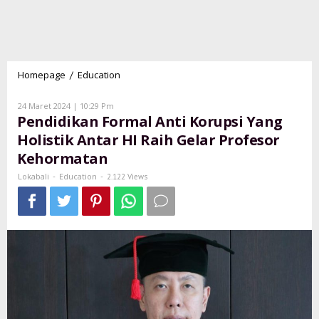
Homepage
Education
Pendidikan
/
Formal
Anti
Oleh
24 Maret 2024 | 10:29 Pm
Lokabali
Korupsi
Pendidikan Formal Anti Korupsi Yang
Yang
Holistik Antar HI Raih Gelar Profesor
Holistik
Kehormatan
Antar
HI
Lokabali
Education
-
-
2.122 Views
Raih
Gelar
Profesor
Kehormatan