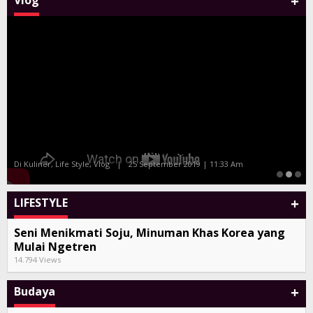
+
Vlog
Tony Q dan Album Kompilasi Bali Sand
Di Seni, Vlog
|
27 Juli 2019 | 10:38 Am
+
LIFESTYLE
Seni Menikmati Soju, Minuman Khas Korea yang
Mulai Ngetren
14.794 Views
+
Budaya