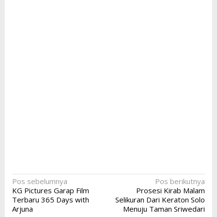
Navigasi
Pos sebelumnya
Pos berikutnya
KG Pictures Garap Film
Prosesi Kirab Malam
pos
Terbaru 365 Days with
Selikuran Dari Keraton Solo
Arjuna
Menuju Taman Sriwedari