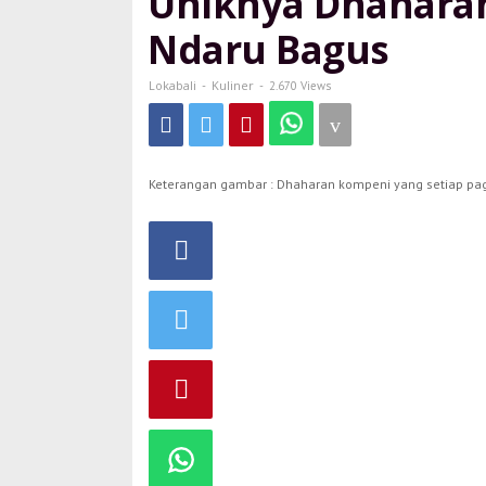
Uniknya Dhaharan
Lima
ala
Ndaru Bagus
Ndaru
Bagus
Lokabali
Kuliner
-
-
2.670 Views
Keterangan gambar : Dhaharan kompeni yang setiap pagi