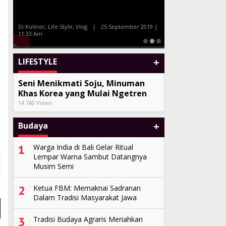
Tony Q dan Album Kompilasi Bali
Eksotisme Ta
Sand
Pantai ‘Dolphi
9 |
Di Seni, Vlog
|
27 Juli 2019 | 10:38 Am
Di Spot, Vlog
|
18 
+
LIFESTYLE
Seni Menikmati Soju, Minuman
Khas Korea yang Mulai Ngetren
14.760 Views
+
Budaya
1
Warga India di Bali Gelar Ritual
Lempar Warna Sambut Datangnya
Musim Semi
2
Ketua FBM: Memaknai Sadranan
Dalam Tradisi Masyarakat Jawa
3
Tradisi Budaya Agraris Meriahkan