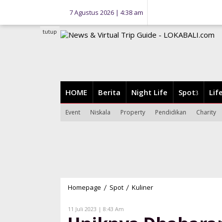
Lewati
7 Agustus 2026 | 4:38 am
ke
konten
tutup
HOME
Berita
Night Life
Spot
Lif
Event
Niskala
Property
Pendidikan
Charity
Homepage
Spot
Kuliner
Uniknya
/
/
Dhaharan
Kompeni
Oleh
11 Juli 2023 | 8:43 Am
Lokabali
Kaki