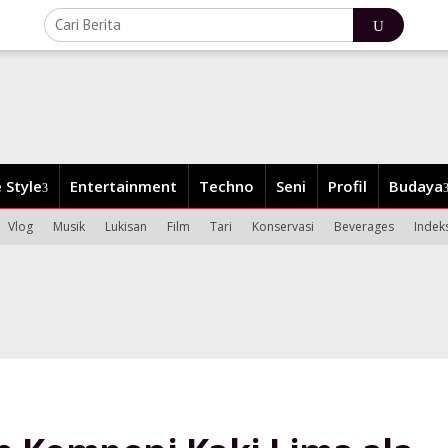
e Style
Entertainment
Techno
Seni
Profil
Budaya
Vlog
Musik
Lukisan
Film
Tari
Konservasi
Beverages
Indek