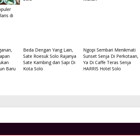
Bersama Celebrity Chef Farah
rian Lumba-Lumba di
puler
Quinn dan Marinka
n’ Lovina
aris di
Di Kuliner, Life Style, Vlog
|
25 September 201
Oktober 2021 | 1:02 Pm
11:33 Am
ganan,
Beda Dengan Yang Lain,
Ngopi Sembari Menikmati
kapan
Sate Roesuk Solo Rajanya
Sunset Senja Di Perkotaan,
jukan
Sate Kambing dan Sapi Di
Ya Di Caffe Teras Senja
un Baru
Kota Solo
HARRIS Hotel Solo