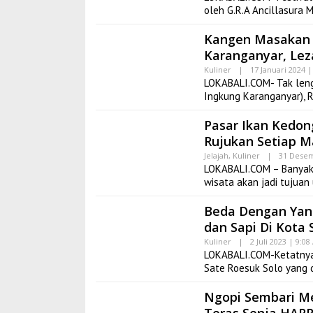
oleh G.R.A Ancillasura
Kangen Masakan 
Karanganyar, Lez
Kuliner
|
17 Januari 2024 
LOKABALI.COM- Tak leng
Ingkung Karanganyar), 
Pasar Ikan Kedon
Rujukan Setiap 
Jelajah
,
Kuliner
|
31 Desem
LOKABALI.COM – Banyak
wisata akan jadi tujua
Beda Dengan Yang
dan Sapi Di Kota 
Kuliner
|
2 Juli 2023 | 9:0
LOKABALI.COM-Ketatnya 
Sate Roesuk Solo yang 
Ngopi Sembari Me