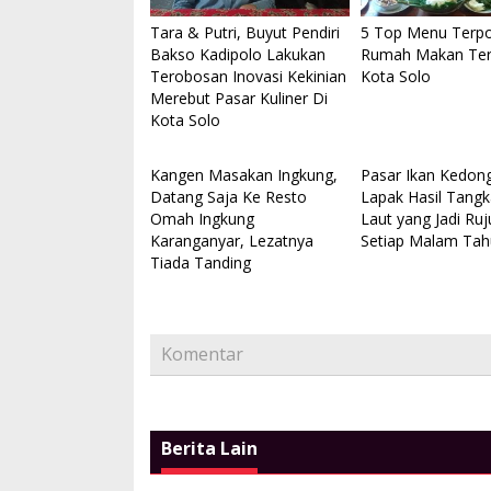
Tony Q dan Album Kompilasi Bali
Eksotisme Ta
Tara & Putri, Buyut Pendiri
5 Top Menu Terpo
Sand
Pantai ‘Dolphi
Bakso Kadipolo Lakukan
Rumah Makan Terl
Di Seni, Vlog
|
27 Juli 2019 | 10:38 Am
Di Spot, Vlog
|
18 
Terobosan Inovasi Kekinian
Kota Solo
Merebut Pasar Kuliner Di
Kota Solo
Kangen Masakan Ingkung,
Pasar Ikan Kedon
Datang Saja Ke Resto
Lapak Hasil Tang
Omah Ingkung
Laut yang Jadi Ru
Karanganyar, Lezatnya
Setiap Malam Tah
Tiada Tanding
Komentar
Berita Lain