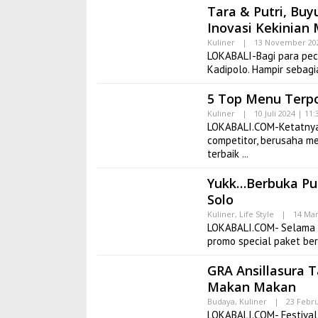
Tara & Putri, Bu
Inovasi Kekinian 
Kuliner
|
13 November 202
LOKABALI-Bagi para peci
Kadipolo. Hampir sebag
5 Top Menu Terpo
Kuliner
|
10 Juli 2024 | 11
LOKABALI.COM-Ketatnya 
competitor, berusaha m
terbaik
Yukk…Berbuka Pu
Solo
Kuliner
,
Life Style
|
14 Mar
LOKABALI.COM- Selama 
promo special paket be
GRA Ansillasura 
Makan Makan
Budaya
,
Kuliner
|
23 Febru
LOKABALI.COM- Festival