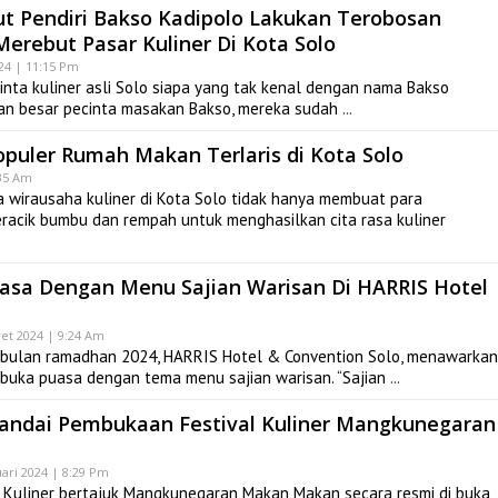
yut Pendiri Bakso Kadipolo Lakukan Terobosan
Merebut Pasar Kuliner Di Kota Solo
4 | 11:15 Pm
nta kuliner asli Solo siapa yang tak kenal dengan nama Bakso
ian besar pecinta masakan Bakso, mereka sudah
puler Rumah Makan Terlaris di Kota Solo
:35 Am
wirausaha kuliner di Kota Solo tidak hanya membuat para
eracik bumbu dan rempah untuk menghasilkan cita rasa kuliner
asa Dengan Menu Sajian Warisan Di HARRIS Hotel
et 2024 | 9:24 Am
bulan ramadhan 2024, HARRIS Hotel & Convention Solo, menawarkan
rbuka puasa dengan tema menu sajian warisan. “Sajian
Tandai Pembukaan Festival Kuliner Mangkunegaran
ari 2024 | 8:29 Pm
 Kuliner bertajuk Mangkunegaran Makan Makan secara resmi di buka