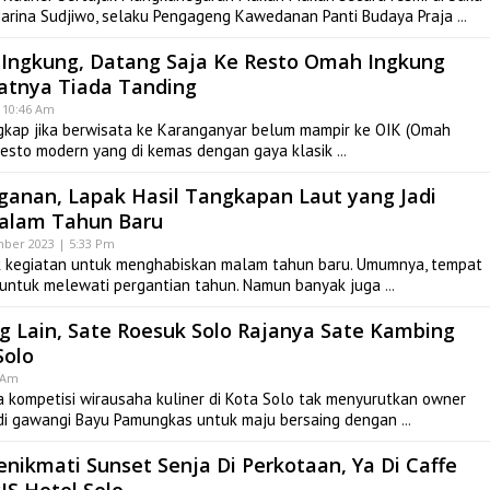
 Marina Sudjiwo, selaku Pengageng Kawedanan Panti Budaya Praja
Ingkung, Datang Saja Ke Resto Omah Ingkung
atnya Tiada Tanding
| 10:46 Am
kap jika berwisata ke Karanganyar belum mampir ke OIK (Omah
Resto modern yang di kemas dengan gaya klasik
ganan, Lapak Hasil Tangkapan Laut yang Jadi
Malam Tahun Baru
ber 2023 | 5:33 Pm
 kegiatan untuk menghabiskan malam tahun baru. Umumnya, tempat
n untuk melewati pergantian tahun. Namun banyak juga
 Lain, Sate Roesuk Solo Rajanya Sate Kambing
Solo
8 Am
kompetisi wirausaha kuliner di Kota Solo tak menyurutkan owner
di gawangi Bayu Pamungkas untuk maju bersaing dengan
nikmati Sunset Senja Di Perkotaan, Ya Di Caffe