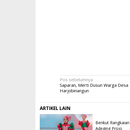
Navigasi
Pos sebelumnya
Saparan, Merti Dusun Warga Desa
pos
Harjobinangun
ARTIKEL LAIN
Berikut Rangkaian
Adeging Projo