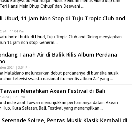
usik Bollywood Maharajah Music kembali merilis video klip dan
 ‘Teri Hansi Mein Dhup Chhupi’ dan ‘Deewani
i Ubud, 11 Jam Non Stop di Tuju Tropic Club and
024 | 11:04 Pm
tu hotel butik di Ubud, Tuju Tropic Club and Dining menyiapkan
hun 11 jam non stop. General
ndang Tanah Air di Balik Rilis Album Perdana
no
ber 2024 | 3:54 Pm
a Malakiano meluncurkan debut perdananya di blantika musik
chor televisi swasta nasional itu merilis album ‘Air’ yang
 Taiwan Meriahkan Axean Festival di Bali
 2024 | 8:21 Pm
and indie asal Taiwan menunjukkan performanya dalam Axean
an Hub, Kuta Selatan, Bali. Festival yang menampilkan
l Serenade Soiree, Pentas Musik Klasik Kembali di
o