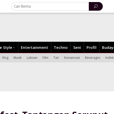
fe Style
Entertainment
Techno
Seni
Profil
Buday
Vlog
Musik
Lukisan
Film
Tari
Konservasi
Beverages
Indek