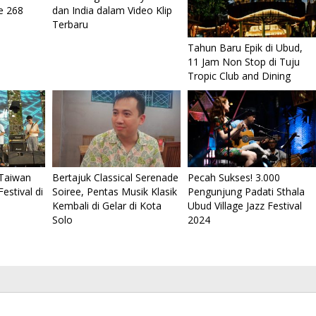
e 268
dan India dalam Video Klip
Terbaru
Tahun Baru Epik di Ubud,
11 Jam Non Stop di Tuju
Tropic Club and Dining
 Taiwan
Bertajuk Classical Serenade
Pecah Sukses! 3.000
estival di
Soiree, Pentas Musik Klasik
Pengunjung Padati Sthala
Malam Amal Hatten Wines
Kembali di Gelar di Kota
Ubud Village Jazz Festival
Bersama Celebrity Chef Farah
rian Lumba-Lumba di
Solo
2024
Quinn dan Marinka
n’ Lovina
Di Kuliner, Life Style, Vlog
|
25 September 201
Oktober 2021 | 1:02 Pm
11:33 Am