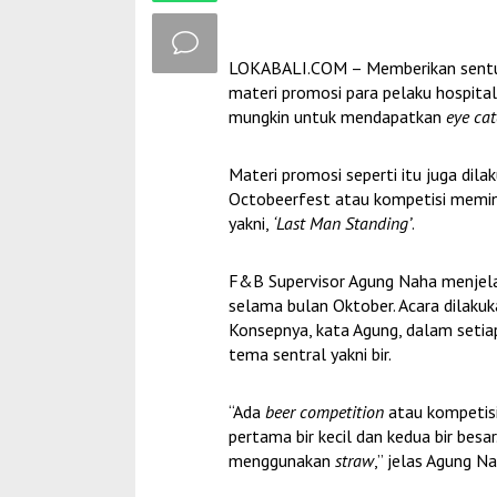
LOKABALI.COM – Memberikan sentuh
materi promosi para pelaku hospital
mungkin untuk mendapatkan
eye ca
Materi promosi seperti itu juga dil
Octobeerfest atau kompetisi meminu
yakni,
‘Last Man Standing’
.
F&B Supervisor Agung Naha menjelas
selama bulan Oktober. Acara dilakuk
Konsepnya, kata Agung, dalam setiap
tema sentral yakni bir.
“Ada
beer competition
atau kompetis
pertama bir kecil dan kedua bir bes
menggunakan
straw
,” jelas Agung N