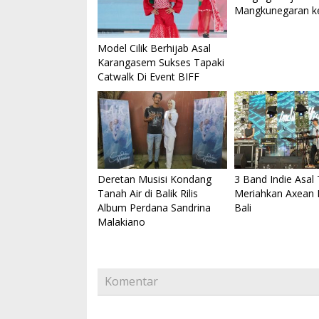
Mangkunegaran k
Model Cilik Berhijab Asal
Karangasem Sukses Tapaki
Catwalk Di Event BIFF
Deretan Musisi Kondang
3 Band Indie Asal
Tanah Air di Balik Rilis
Meriahkan Axean F
Album Perdana Sandrina
Bali
Tony Q dan Album Kompilasi Bali
Eksotisme Ta
Malakiano
Sand
Pantai ‘Dolphi
Di Seni, Vlog
|
27 Juli 2019 | 10:38 Am
Di Spot, Vlog
|
18 
Komentar