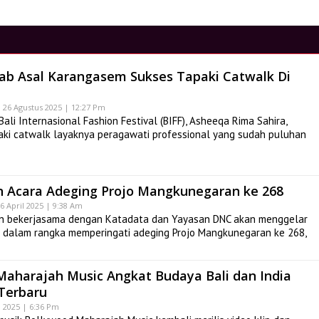
ijab Asal Karangasem Sukses Tapaki Catwalk Di
26 Agustus 2025 | 12:27 Pm
li Internasional Fashion Festival (BIFF), Asheeqa Rima Sahira,
ki catwalk layaknya peragawati professional yang sudah puluhan
n Acara Adeging Projo Mangkunegaran ke 268
6 April 2025 | 9:38 Am
 bekerjasama dengan Katadata dan Yayasan DNC akan menggelar
) dalam rangka memperingati adeging Projo Mangkunegaran ke 268,
Maharajah Music Angkat Budaya Bali dan India
 Terbaru
i 2025 | 6:36 Pm