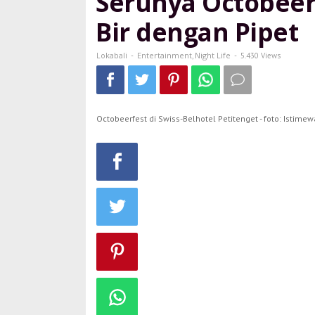
Serunya Octobeer
Bir
dengan
Bir dengan Pipet
Pipet
Lokabali
Entertainment
Night Life
-
,
-
5.430 Views
Octobeerfest di Swiss-Belhotel Petitenget - foto: Istimew