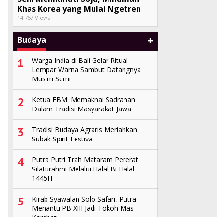
Khas Korea yang Mulai Ngetren
14.757 Views
+
Budaya
1
Warga India di Bali Gelar Ritual
Lempar Warna Sambut Datangnya
Musim Semi
2
Ketua FBM: Memaknai Sadranan
Dalam Tradisi Masyarakat Jawa
3
Tradisi Budaya Agraris Meriahkan
Subak Spirit Festival
4
Putra Putri Trah Mataram Pererat
Silaturahmi Melalui Halal Bi Halal
1445H
5
Kirab Syawalan Solo Safari, Putra
Menantu PB XIII Jadi Tokoh Mas