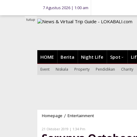
Lewati
7 Agustus 2026 | 1:00 am
ke
konten
tutup
HOME
Berita
Night Life
Spot
Li
Event
Niskala
Property
Pendidikan
Charity
Homepage
Entertainment
Serunya
/
Octobeerfest,
Tantangan
Oleh
21 Oktober 2019 | 1:34 Pm
Lokabali
Seruput