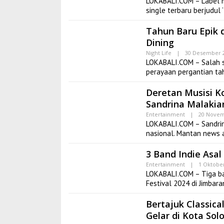
LOKABALI.COM – Label m
single terbaru berjudul
Tahun Baru Epik d
Dining
Night Life
|
30 Desember 2
LOKABALI.COM – Salah sa
perayaan pergantian ta
Deretan Musisi Ko
Sandrina Malakia
Entertainment
|
20 Novem
LOKABALI.COM – Sandrin
nasional. Mantan news an
3 Band Indie Asal
Entertainment
|
1 Oktober
LOKABALI.COM – Tiga b
Festival 2024 di Jimbar
Bertajuk Classica
Gelar di Kota Sol