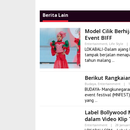
Berita Lain
Model Cilik Berh
Event BIFF
Entertainment
,
Life Style
|
LOKABALI-Dalam ajang Ba
tampak berjalan menapa
tahun malang
Berikut Rangkaia
Budaya
,
Entertainment
|
1
BUDAYA- Mangkunegaran
event festival (MNFEST
yang
Label Bollywood 
dalam Video Klip
Entertainment
|
28 Januar