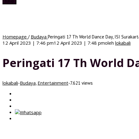
tutup
Homepage
Budaya
/
Peringati 17 Th World Dance Day, ISI Surakar
12 April 2023 | 7:46 pm
12 April 2023 | 7:48 pm
oleh
lokabali
Peringati 17 Th World D
lokabali
Budaya
Entertainment
-
,
-
7.621 views