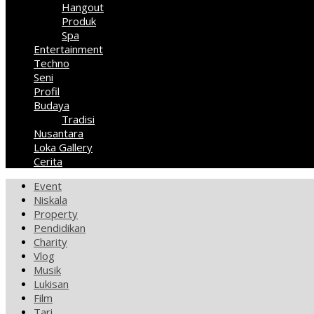
Hangout
Produk
Spa
Entertainment
Techno
Seni
Profil
Budaya
Tradisi
Nusantara
Loka Gallery
Cerita
Event
Niskala
Property
Pendidikan
Charity
Vlog
Musik
Lukisan
Film
Tari