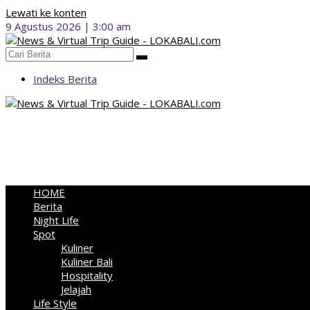
Lewati ke konten
9 Agustus 2026 | 3:00 am
Indeks Berita
HOME
Berita
Night Life
Spot
Kuliner
Kuliner Bali
Hospitality
Jelajah
Life Style