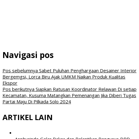
Navigasi pos
Pos sebelumnya
Sabet Puluhan Penghargaan Desainer Interior
Bergemgsi, Lorca Biru Ajak UMKM Naikan Produk Kualitas
Ekspor
Pos berikutnya
Siapkan Ratusan Koordinator Relawan Di setiap
Kecamatan, Kusuma Matangkan Pemenangan Jika Diberi Tugas
Partai Maju Di Pilkada Solo 2024
ARTIKEL LAIN
Asphurindo Gelar Rakor dan Pelantikan Pengurus DPD