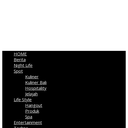
HOME
Berita
Night Life
Spot
Kuliner
Kuliner Bali
Hospitality
Jelajah
Life Style
Hangout
Produk
Spa
Entertainment