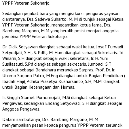
YPPP Veteran Sukoharjo.
Sedangkan pejabat baru yang mengisi kursi pengurus yayasan
diantaranya, Drs. Sadewa Suharto, M. M di tunjuk sebagai Ketua
YPPP Veteran Sukoharjo, menggantikan ketua lama, Drs.
Bambang Margono, M.M yang beralih posisi menjadi anggota
pembina YPPP Veteran Sukoharjo.
Dr. Didik Setyawan diangkat sebagai wakil ketua, Josef Purwadi
Setyodjati, S.H,. S. PdK,. M. Hum diangkat sebagai Sekretaris. Tri
Winarni, S.H diangkat sebagai wakil sekretaris, Ir. H. Yuni
Susilastuti, S.Pd diangkat sebagai sekretaris, Jumbadi, S.T
diangkat sebagai Bendahara merangkap Sarpras, Prof. Dr. Ir.
Utomo Sarjono Putro, M.Eng diangkat untuk Bagian Pendidikan (
Ibadah Haji), Adhika Prasetya Kusharsanto, S.H, M.M. diangkat
untuk Bagian Ketenagaan dan Humas.
Ir. Singgih Slamet Purnomojati, M.Si diangkat sebagai Ketua
Pengawas, sedangkan Endang Setyowati, S.H diangkat sebagai
Anggota Pengawas.
Dalam sambutanya, Drs. Bambang Margono, M. M
menyampaikan pesan kepada pengurus YPPP Veteran terlantik,