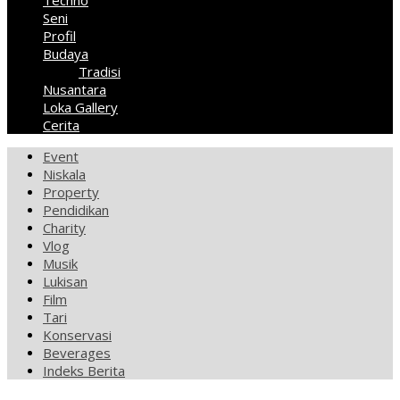
Techno
Seni
Profil
Budaya
Tradisi
Nusantara
Loka Gallery
Cerita
Event
Niskala
Property
Pendidikan
Charity
Vlog
Musik
Lukisan
Film
Tari
Konservasi
Beverages
Indeks Berita