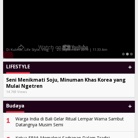
Tony Q dan Album Kompilasi Bali Sand
Di Seni, Vlog
|
27 Juli 2019 | 10:38 Am
+
LIFESTYLE
Seni Menikmati Soju, Minuman Khas Korea yang
Mulai Ngetren
14.769 Views
+
Budaya
1
Warga India di Bali Gelar Ritual Lempar Warna Sambut
Datangnya Musim Semi
Ketua FBM: Memaknai Sadranan Dalam Tradisi