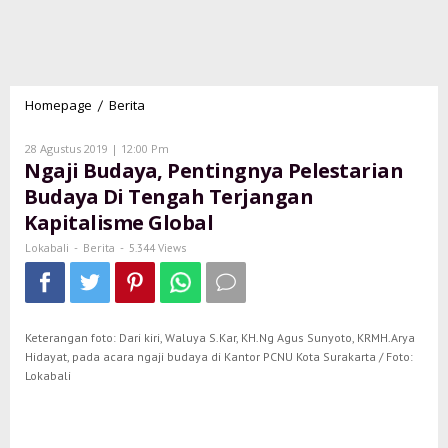
Homepage
Berita
Ngaji
/
Budaya,
Pentingnya
Oleh
28 Agustus 2019 | 12:00 Pm
Pelestarian
Lokabali
Ngaji Budaya, Pentingnya Pelestarian
Budaya
Budaya Di Tengah Terjangan
Di
Kapitalisme Global
Tengah
Terjangan
Lokabali
Berita
-
-
5.344 Views
Kapitalisme
Global
Keterangan foto: Dari kiri, Waluya S.Kar, KH.Ng Agus Sunyoto, KRMH.Arya
Hidayat, pada acara ngaji budaya di Kantor PCNU Kota Surakarta / Foto:
Lokabali