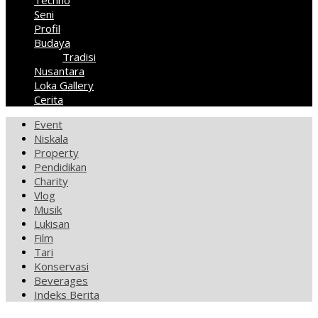
Techno
Seni
Profil
Budaya
Tradisi
Nusantara
Loka Gallery
Cerita
Event
Niskala
Property
Pendidikan
Charity
Vlog
Musik
Lukisan
Film
Tari
Konservasi
Beverages
Indeks Berita