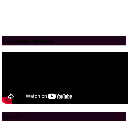
Lokabali Visual
Spot
+