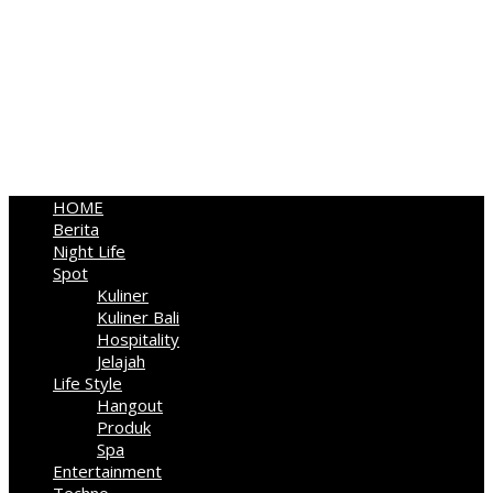
HOME
Berita
Night Life
Spot
Kuliner
Kuliner Bali
Hospitality
Jelajah
Life Style
Hangout
Produk
Spa
Entertainment