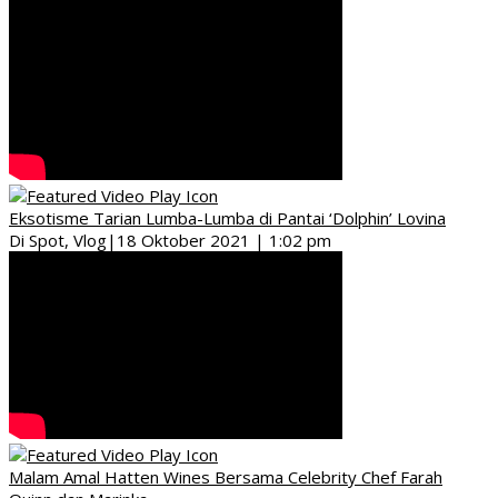
Eksotisme Tarian Lumba-Lumba di Pantai ‘Dolphin’ Lovina
Di Spot, Vlog
|
18 Oktober 2021 | 1:02 pm
Malam Amal Hatten Wines Bersama Celebrity Chef Farah