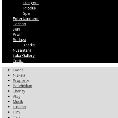
Hangout
Produk
Spa
Entertainment
Techno
Seni
Profil
Budaya
Tradisi
Nusantara
Loka Gallery
Cerita
Event
Niskala
Property
Pendidikan
Charity
Vlog
Musik
Lukisan
Film
Tari