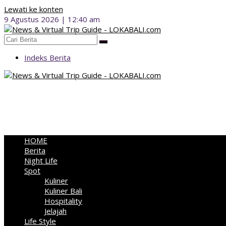
Lewati ke konten
9 Agustus 2026 | 12:40 am
Indeks Berita
HOME
Berita
Night Life
Spot
Kuliner
Kuliner Bali
Hospitality
Jelajah
Life Style